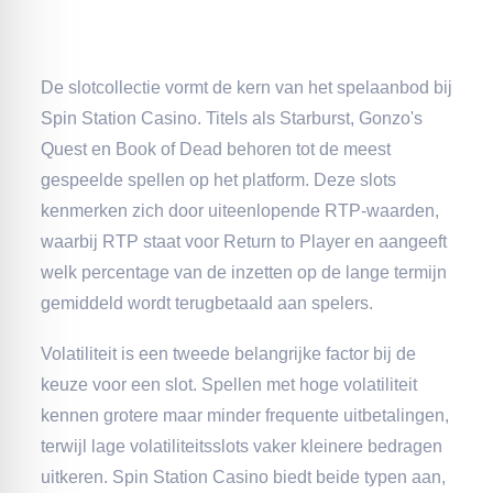
Online Slots
De slotcollectie vormt de kern van het spelaanbod bij
Spin Station Casino. Titels als Starburst, Gonzo's
Quest en Book of Dead behoren tot de meest
gespeelde spellen op het platform. Deze slots
kenmerken zich door uiteenlopende RTP-waarden,
waarbij RTP staat voor Return to Player en aangeeft
welk percentage van de inzetten op de lange termijn
gemiddeld wordt terugbetaald aan spelers.
Volatiliteit is een tweede belangrijke factor bij de
keuze voor een slot. Spellen met hoge volatiliteit
kennen grotere maar minder frequente uitbetalingen,
terwijl lage volatiliteitsslots vaker kleinere bedragen
uitkeren. Spin Station Casino biedt beide typen aan,