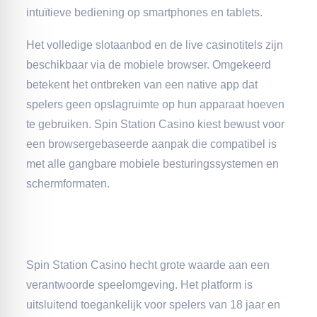
intuïtieve bediening op smartphones en tablets.
Het volledige slotaanbod en de live casinotitels zijn
beschikbaar via de mobiele browser. Omgekeerd
betekent het ontbreken van een native app dat
spelers geen opslagruimte op hun apparaat hoeven
te gebruiken. Spin Station Casino kiest bewust voor
een browsergebaseerde aanpak die compatibel is
met alle gangbare mobiele besturingssystemen en
schermformaten.
Verantwoord Spelen
Spin Station Casino hecht grote waarde aan een
verantwoorde speelomgeving. Het platform is
uitsluitend toegankelijk voor spelers van 18 jaar en