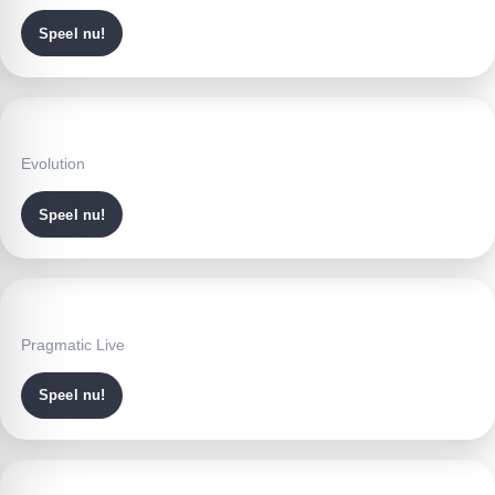
Speel nu!
Instant Roulette
Evolution
Speel nu!
Mega Baccarat
Pragmatic Live
Speel nu!
Gonzo's Treasure Map