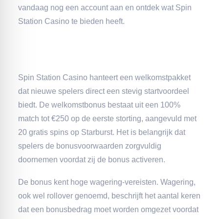
vandaag nog een account aan en ontdek wat Spin
Station Casino te bieden heeft.
Bonussen en Promoties
Spin Station Casino hanteert een welkomstpakket
dat nieuwe spelers direct een stevig startvoordeel
biedt. De welkomstbonus bestaat uit een 100%
match tot €250 op de eerste storting, aangevuld met
20 gratis spins op Starburst. Het is belangrijk dat
spelers de bonusvoorwaarden zorgvuldig
doornemen voordat zij de bonus activeren.
De bonus kent hoge wagering-vereisten. Wagering,
ook wel rollover genoemd, beschrijft het aantal keren
dat een bonusbedrag moet worden omgezet voordat