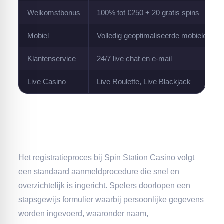
Welkomstbonus
100% tot €250 + 20 gratis spins
Mobiel
Volledig geoptimaliseerde mobiele webs
Klantenservice
24/7 live chat en e-mail
Live Casino
Live Roulette, Live Blackjack
Account Aanmaken bij Spin Station
Casino
Het registratieproces bij Spin Station Casino volgt
een standaard aanmeldprocedure die snel en
overzichtelijk is ingericht. Spelers doorlopen een
stapsgewijs formulier waarbij persoonlijke gegevens
worden ingevoerd, waaronder naam,