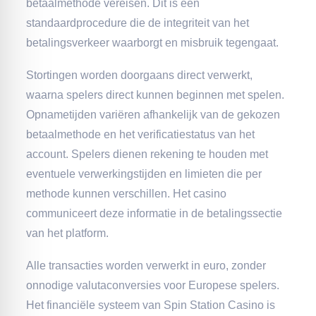
betaalmethode vereisen. Dit is een
standaardprocedure die de integriteit van het
betalingsverkeer waarborgt en misbruik tegengaat.
Stortingen worden doorgaans direct verwerkt,
waarna spelers direct kunnen beginnen met spelen.
Opnametijden variëren afhankelijk van de gekozen
betaalmethode en het verificatiestatus van het
account. Spelers dienen rekening te houden met
eventuele verwerkingstijden en limieten die per
methode kunnen verschillen. Het casino
communiceert deze informatie in de betalingssectie
van het platform.
Alle transacties worden verwerkt in euro, zonder
onnodige valutaconversies voor Europese spelers.
Het financiële systeem van Spin Station Casino is