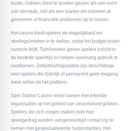
ouder. Gokken dient te worden gezien als een vorm
van vermaak, niet als een manier om inkomen te
genereren of financiële problemen op te lossen.
Het casino biedt spelers de mogelijkheid om
stortingslimieten in te stellen, zodat het budget onder
controle blijft. Tijdslimieten geven spelers inzicht in
de bestede speeltijd en helpen overmatig gebruik te
voorkomen. Zelfuitsluitingsopties zijn beschikbaar
voor spelers die tijdelijk of permanent geen toegang
meer willen tot het platform.
Spin Station Casino werkt samen met erkende
organisaties op het gebied van verantwoord gokken.
Spelers die zich zorgen maken over hun
speelgedrag worden aangemoedigd contact op te
nemen met gespecialiseerde hulpinstanties. Het