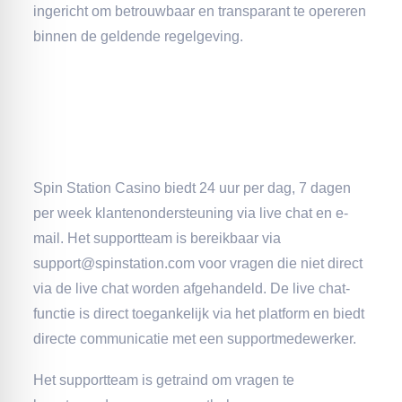
ingericht om betrouwbaar en transparant te opereren
binnen de geldende regelgeving.
Klantenservice en Mobiel Spelen
Klantenservice
Spin Station Casino biedt 24 uur per dag, 7 dagen
per week klantenondersteuning via live chat en e-
mail. Het supportteam is bereikbaar via
support@spinstation.com
voor vragen die niet direct
via de live chat worden afgehandeld. De live chat-
functie is direct toegankelijk via het platform en biedt
directe communicatie met een supportmedewerker.
Het supportteam is getraind om vragen te