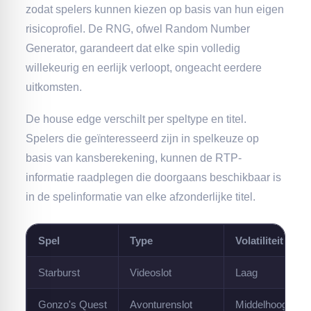
zodat spelers kunnen kiezen op basis van hun eigen
risicoprofiel. De RNG, ofwel Random Number
Generator, garandeert dat elke spin volledig
willekeurig en eerlijk verloopt, ongeacht eerdere
uitkomsten.
De house edge verschilt per speltype en titel.
Spelers die geïnteresseerd zijn in spelkeuze op
basis van kansberekening, kunnen de RTP-
informatie raadplegen die doorgaans beschikbaar is
in de spelinformatie van elke afzonderlijke titel.
Spel
Type
Volatiliteit
Starburst
Videoslot
Laag
Gonzo's Quest
Avonturenslot
Middelhoog