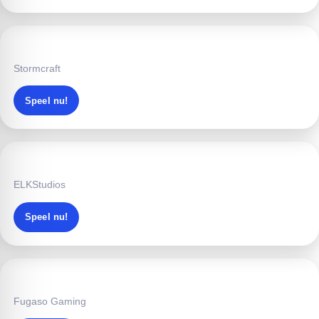
Thunderstruck Wild Lightning
Stormcraft
Speel nu!
Nitropolis 5
ELKStudios
Speel nu!
Striking Coin Link: RUNNING
Fugaso Gaming