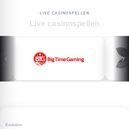
LIVE CASINOSPELLEN
Live casinospellen
❮
❯
Imperial Quest
Evolution