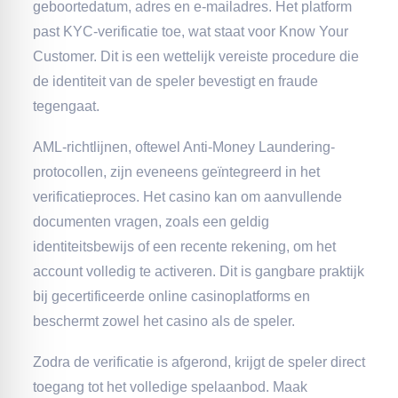
geboortedatum, adres en e-mailadres. Het platform
past KYC-verificatie toe, wat staat voor Know Your
Customer. Dit is een wettelijk vereiste procedure die
de identiteit van de speler bevestigt en fraude
tegengaat.
AML-richtlijnen, oftewel Anti-Money Laundering-
protocollen, zijn eveneens geïntegreerd in het
verificatieproces. Het casino kan om aanvullende
documenten vragen, zoals een geldig
identiteitsbewijs of een recente rekening, om het
account volledig te activeren. Dit is gangbare praktijk
bij gecertificeerde online casinoplatforms en
beschermt zowel het casino als de speler.
Zodra de verificatie is afgerond, krijgt de speler direct
toegang tot het volledige spelaanbod. Maak