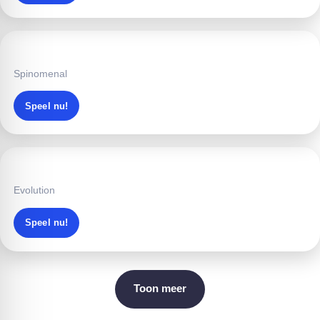
Majestic King
Spinomenal
Speel nu!
Crazy Time
Evolution
Speel nu!
Toon meer