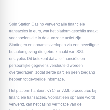
Betaalmethoden en Financiële
Transacties
Spin Station Casino verwerkt alle financiële
transacties in euro, wat het platform geschikt maakt
voor spelers die in de eurozone actief zijn.
Stortingen en opnames verlopen via een beveiligde
betaalomgeving die gebruikmaakt van SSL-
encryptie. Dit betekent dat alle financiële en
persoonlijke gegevens versleuteld worden
overgedragen, zodat derde partijen geen toegang
hebben tot gevoelige informatie.
Het platform hanteert KYC- en AML-procedures bij
financiële transacties. Voordat een opname wordt
verwerkt, kan het casino verificatie van de